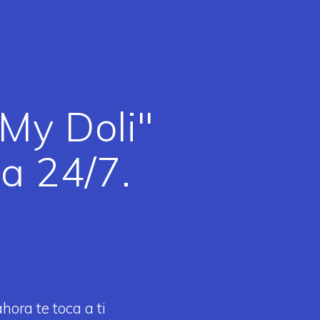
My Doli"
ea 24/7.
ora te toca a ti